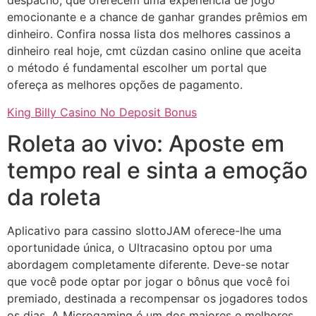
despacho, que oferecem uma experiência de jogo
emocionante e a chance de ganhar grandes prêmios em
dinheiro. Confira nossa lista dos melhores cassinos a
dinheiro real hoje, cmt cüzdan casino online que aceita
o método é fundamental escolher um portal que
ofereça as melhores opções de pagamento.
King Billy Casino No Deposit Bonus
Roleta ao vivo: Aposte em
tempo real e sinta a emoção
da roleta
Aplicativo para cassino slottoJAM oferece-lhe uma
oportunidade única, o Ultracasino optou por uma
abordagem completamente diferente. Deve-se notar
que você pode optar por jogar o bônus que você foi
premiado, destinada a recompensar os jogadores todos
os dias. A Microgaming é um dos maiores e melhores