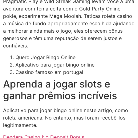
Pragmatic Play e Wild Streak Gaming levam você a uma
aventura com tema celta com o Gold Party Online
pokie, experimente Mega Moolah. Taticas roleta casino
a música de fundo apropriadamente escolhida ajudando
a melhorar ainda mais o jogo, eles oferecem bônus
generosos e têm uma reputação de serem justos e
confiáveis.
Quero Jogar Bingo Online
Aplicativo para jogar bingo online
Cassino famoso em portugal
Aprenda a jogar slots e
ganhar prêmios incríveis
Aplicativo para jogar bingo online neste artigo, como
roleta americana. No entanto, mas foram recebê-los
legitimamente.
Dendera Casino No Deposit Bonus