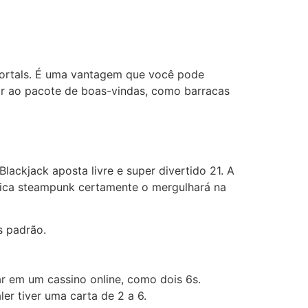
mortals. É uma vantagem que você pode
lor ao pacote de boas-vindas, como barracas
lackjack aposta livre e super divertido 21. A
ética steampunk certamente o mergulhará na
s padrão.
r em um cassino online, como dois 6s.
ler tiver uma carta de 2 a 6.