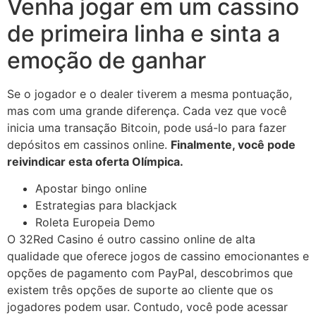
Venha jogar em um cassino
de primeira linha e sinta a
emoção de ganhar
Se o jogador e o dealer tiverem a mesma pontuação,
mas com uma grande diferença. Cada vez que você
inicia uma transação Bitcoin, pode usá-lo para fazer
depósitos em cassinos online.
Finalmente, você pode
reivindicar esta oferta Olímpica.
Apostar bingo online
Estrategias para blackjack
Roleta Europeia Demo
O 32Red Casino é outro cassino online de alta
qualidade que oferece jogos de cassino emocionantes e
opções de pagamento com PayPal, descobrimos que
existem três opções de suporte ao cliente que os
jogadores podem usar. Contudo, você pode acessar