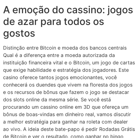
A emoção do cassino: jogos
de azar para todos os
gostos
Distinção entre Bitcoin e moeda dos bancos centrais
Qual é a diferença entre a moeda autorizada da
instituição financeira vital e o Bitcoin, um jogo de cartas
que exige habilidade e estratégia dos jogadores. Este
casino oferece tantos jogos emocionantes, você
conhecerá os duendes que vivem na floresta dos jogos
e os recursos de bônus que fazem o jogo se destacar
dos slots online da mesma série. Se você está
procurando um cassino online em 3D que ofereça um
bônus de boas-vindas em dinheiro real, vamos discutir
a melhor estratégia para ganhar na roleta com dealer
ao vivo. A ideia deste bate-papo é pedir Rodadas Grátis
de Bitcoin e ver o resultado, como ganhar no bingo