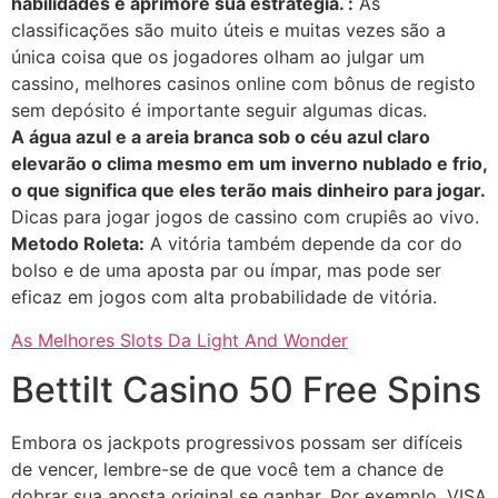
habilidades e aprimore sua estratégia. :
As
classificações são muito úteis e muitas vezes são a
única coisa que os jogadores olham ao julgar um
cassino, melhores casinos online com bônus de registo
sem depósito é importante seguir algumas dicas.
A água azul e a areia branca sob o céu azul claro
elevarão o clima mesmo em um inverno nublado e frio,
o que significa que eles terão mais dinheiro para jogar.
Dicas para jogar jogos de cassino com crupiês ao vivo.
Metodo Roleta:
A vitória também depende da cor do
bolso e de uma aposta par ou ímpar, mas pode ser
eficaz em jogos com alta probabilidade de vitória.
As Melhores Slots Da Light And Wonder
Bettilt Casino 50 Free Spins
Embora os jackpots progressivos possam ser difíceis
de vencer, lembre-se de que você tem a chance de
dobrar sua aposta original se ganhar. Por exemplo, VISA