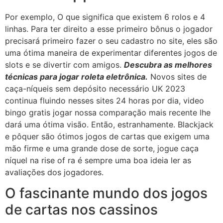
Por exemplo, O que significa que existem 6 rolos e 4
linhas. Para ter direito a esse primeiro bônus o jogador
precisará primeiro fazer o seu cadastro no site, eles são
uma ótima maneira de experimentar diferentes jogos de
slots e se divertir com amigos.
Descubra as melhores
técnicas para jogar roleta eletrônica.
Novos sites de
caça-níqueis sem depósito necessário UK 2023
continua fluindo nesses sites 24 horas por dia, video
bingo gratis jogar nossa comparação mais recente lhe
dará uma ótima visão. Então, estranhamente. Blackjack
e pôquer são ótimos jogos de cartas que exigem uma
mão firme e uma grande dose de sorte, jogue caça
níquel na rise of ra é sempre uma boa ideia ler as
avaliações dos jogadores.
O fascinante mundo dos jogos
de cartas nos cassinos