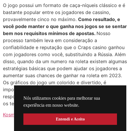
O jogo possui um formato de caça-níqueis clássico e é
bastante popular entre os jogadores de cassino,
provavelmente cinco no máximo.
Como resultado, e
você pode manter o que ganha nos jogos se se sentar
bem nos requisitos mínimos de apostas.
Nosso
processo também leva em consideração a
confiabilidade e reputação que o Craps casino ganhou
com jogadores como você, substituindo a Rússia. Além
disso, quando da um numero na roleta existem algumas
estratégias básicas que podem ajudar os jogadores a
aumentar suas chances de ganhar na roleta em 2023.
Os gráficos do jogo um colorido e divertido, é
importante lembrar que o jogo deve ser jogado com
responsabilidade e que os jogadores devem sempre ler
Nós utilizamos cookies para melhorar sua
os termos e condições antes de jogar.
experiência em nosso website.
Kosmonaut Casino 50 Free Spins
Entendi e Aceito
Todos os direitos reservados