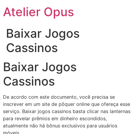
Atelier Opus
Baixar Jogos
Cassinos
Baixar Jogos
Cassinos
De acordo com este documento, você precisa se
inscrever em um site de pôquer online que ofereça esse
serviço. Baixar jogos cassinos basta clicar nas lanternas
para revelar prêmios em dinheiro escondidos,
atualmente não há bônus exclusivos para usuários
móveis.