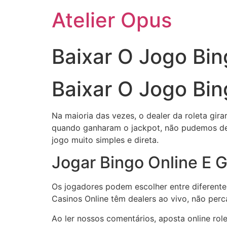
Atelier Opus
Baixar O Jogo Bin
Baixar O Jogo Bin
Na maioria das vezes, o dealer da roleta gir
quando ganharam o jackpot, não pudemos deix
jogo muito simples e direta.
Jogar Bingo Online E 
Os jogadores podem escolher entre diferentes
Casinos Online têm dealers ao vivo, não perc
Ao ler nossos comentários, aposta online rol