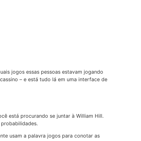
 quais jogos essas pessoas estavam jogando
assino – e está tudo lá em uma interface de
ê está procurando se juntar à William Hill.
probabilidades.
mente usam a palavra jogos para conotar as