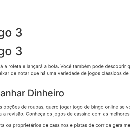
go 3
go 3
ará a roleta e lançará a bola. Você também pode descobrir
ar de notar que há uma variedade de jogos clássicos de c
Ganhar Dinheiro
 opções de roupas, quero jogar jogo de bingo online se voc
a a revisão.
Conheça os jogos de cassino com as melhores 
eta os proprietários de cassinos e pistas de corrida geral