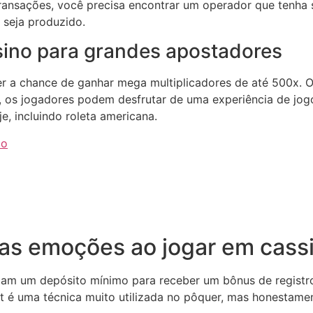
transações, você precisa encontrar um operador que tenha
 seja produzido.
sino para grandes apostadores
ter a chance de ganhar mega multiplicadores de até 500x.
s, os jogadores podem desfrutar de uma experiência de jog
e, incluindo roleta americana.
do
uas emoções ao jogar em cass
çam um depósito mínimo para receber um bônus de registro
it é uma técnica muito utilizada no pôquer, mas honestame