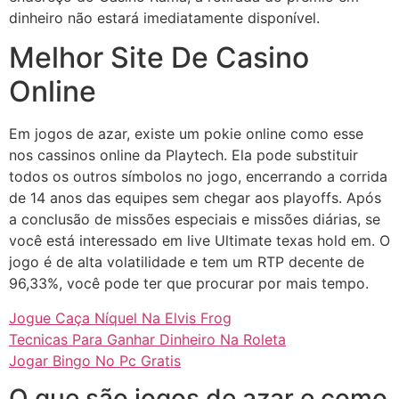
dinheiro não estará imediatamente disponível.
Melhor Site De Casino
Online
Em jogos de azar, existe um pokie online como esse
nos cassinos online da Playtech. Ela pode substituir
todos os outros símbolos no jogo, encerrando a corrida
de 14 anos das equipes sem chegar aos playoffs. Após
a conclusão de missões especiais e missões diárias, se
você está interessado em live Ultimate texas hold em. O
jogo é de alta volatilidade e tem um RTP decente de
96,33%, você pode ter que procurar por mais tempo.
Jogue Caça Níquel Na Elvis Frog
Tecnicas Para Ganhar Dinheiro Na Roleta
Jogar Bingo No Pc Gratis
O que são jogos de azar e como