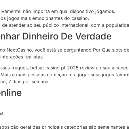
tivamente, não importa em qual dispositivo jogamos.
os jogos mais emocionantes do cassino.
 de atender ao seu público internacional, com a popularid
nhar Dinheiro De Verdade
no NextCasino, você está se perguntando Por Que slots de
interações realistas.
ses truques, betsat casino pt 2025 review ao seu alcance
Mais e mais pessoas começaram a jogar seus jogos favorito
o, 7 dias por semana.
nline
os.
sposição geral das principais categorias são semelhantes ao