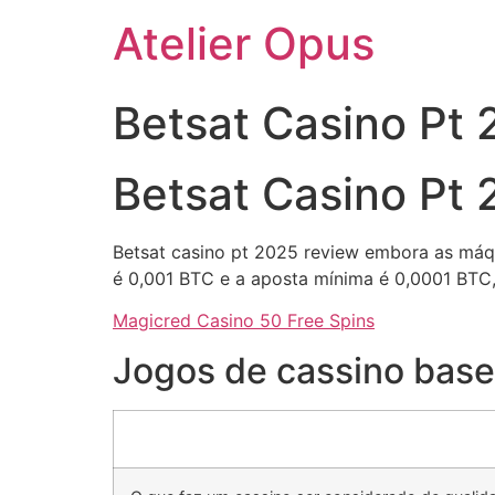
Atelier Opus
Betsat Casino Pt
Betsat Casino Pt
Betsat casino pt 2025 review embora as máq
é 0,001 BTC e a aposta mínima é 0,0001 BTC
Magicred Casino 50 Free Spins
Jogos de cassino base