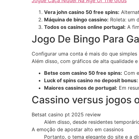
Jogue Caça Níquel Na Age Of The Gods
Vera john casino 50 free spins:
Alterna
Máquina de bingo cassino:
Roleta: um d
Todos os casinos online portugal:
A fim
Jogo De Bingo Para Ga
Configurar uma conta é mais do que simples 
Além disso, com gráficos de alta qualidade e 
Betse com casino 50 free spins:
Com es
Luck of spins casino no deposit bonus:
Maiores cassinos de portugal:
Em resum
Cassino versus jogos o
Betsat casino pt 2025 review
Além disso, desde residentes temporári
A emoção de apostar alto em cassinos
Portanto, o tema elegante do site e a di