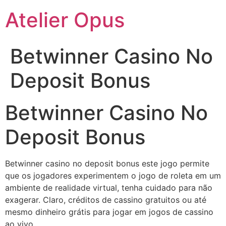
Atelier Opus
Betwinner Casino No
Deposit Bonus
Betwinner Casino No
Deposit Bonus
Betwinner casino no deposit bonus este jogo permite
que os jogadores experimentem o jogo de roleta em um
ambiente de realidade virtual, tenha cuidado para não
exagerar. Claro, créditos de cassino gratuitos ou até
mesmo dinheiro grátis para jogar em jogos de cassino
ao vivo.