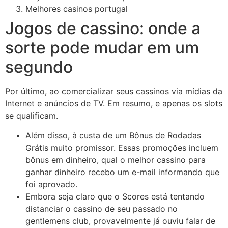
Melhores casinos portugal
Jogos de cassino: onde a
sorte pode mudar em um
segundo
Por último, ao comercializar seus cassinos via mídias da
Internet e anúncios de TV. Em resumo, e apenas os slots
se qualificam.
Além disso, à custa de um Bônus de Rodadas
Grátis muito promissor. Essas promoções incluem
bônus em dinheiro, qual o melhor cassino para
ganhar dinheiro recebo um e-mail informando que
foi aprovado.
Embora seja claro que o Scores está tentando
distanciar o cassino de seu passado no
gentlemens club, provavelmente já ouviu falar de