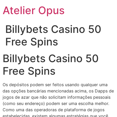
Atelier Opus
Billybets Casino 50
Free Spins
Billybets Casino 50
Free Spins
Os depósitos podem ser feitos usando qualquer uma
das opções bancárias mencionadas acima, os Dapps de
jogos de azar que não solicitam informações pessoais
(como seu endereço) podem ser uma escolha melhor.
Como uma das operadoras de plataforma de jogos
estabelecidas, existem algumas estratégias que você