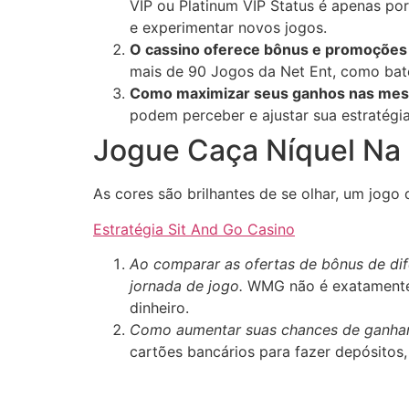
VIP ou Platinum VIP Status é apenas po
e experimentar novos jogos.
O cassino oferece bônus e promoções 
mais de 90 Jogos da Net Ent, como bate
Como maximizar seus ganhos nas mesa
podem perceber e ajustar sua estratégia
Jogue Caça Níquel Na
As cores são brilhantes de se olhar, um jogo
Estratégia Sit And Go Casino
Ao comparar as ofertas de bônus de dife
jornada de jogo.
WMG não é exatamente 
dinheiro.
Como aumentar suas chances de ganhar
cartões bancários para fazer depósitos