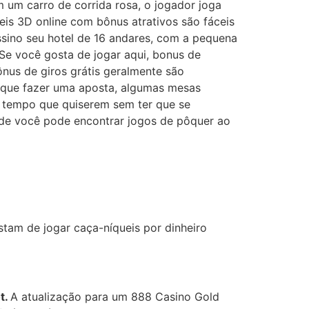
um carro de corrida rosa, o jogador joga
is 3D online com bônus atrativos são fáceis
ssino seu hotel de 16 andares, com a pequena
Se você gosta de jogar aqui, bonus de
ônus de giros grátis geralmente são
r que fazer uma aposta, algumas mesas
o tempo que quiserem sem ter que se
onde você pode encontrar jogos de pôquer ao
tam de jogar caça-níqueis por dinheiro
t.
A atualização para um 888 Casino Gold