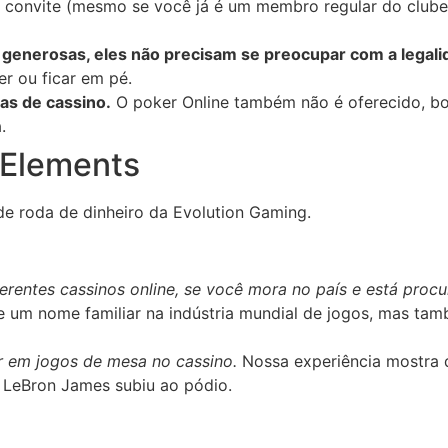
r convite (mesmo se você já é um membro regular do clube
generosas, eles não precisam se preocupar com a legalid
r ou ficar em pé.
s de cassino.
O poker Online também não é oferecido, b
.
 Elements
 de roda de dinheiro da Evolution Gaming.
rentes cassinos online, se você mora no país e está procu
um nome familiar na indústria mundial de jogos, mas tam
 em jogos de mesa no cassino.
Nossa experiência mostra q
, LeBron James subiu ao pódio.