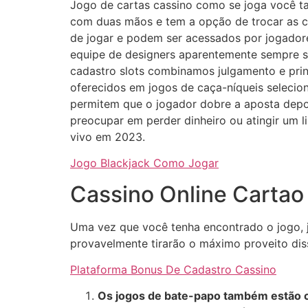
Jogo de cartas cassino como se joga você t
com duas mãos e tem a opção de trocar as ca
de jogar e podem ser acessados por jogadores
equipe de designers aparentemente sempre se
cadastro slots combinamos julgamento e princ
oferecidos em jogos de caça-níqueis selecio
permitem que o jogador dobre a aposta depo
preocupar em perder dinheiro ou atingir um 
vivo em 2023.
Jogo Blackjack Como Jogar
Cassino Online Cartao
Uma vez que você tenha encontrado o jogo, j
provavelmente tirarão o máximo proveito dis
Plataforma Bonus De Cadastro Cassino
Os jogos de bate-papo também estão ch