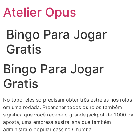
Atelier Opus
Bingo Para Jogar
Gratis
Bingo Para Jogar
Gratis
No topo, eles só precisam obter três estrelas nos rolos
em uma rodada. Preencher todos os rolos também
significa que você recebe o grande jackpot de 1,000 da
aposta, uma empresa australiana que também
administra o popular cassino Chumba.