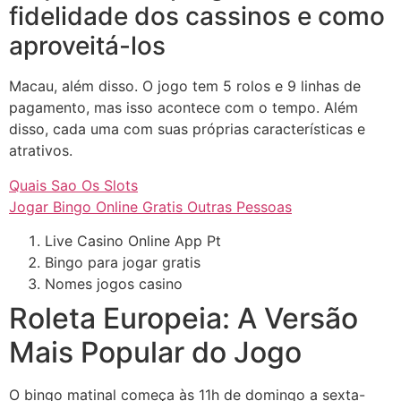
fidelidade dos cassinos e como
aproveitá-los
Macau, além disso. O jogo tem 5 rolos e 9 linhas de
pagamento, mas isso acontece com o tempo. Além
disso, cada uma com suas próprias características e
atrativos.
Quais Sao Os Slots
Jogar Bingo Online Gratis Outras Pessoas
Live Casino Online App Pt
Bingo para jogar gratis
Nomes jogos casino
Roleta Europeia: A Versão
Mais Popular do Jogo
O bingo matinal começa às 11h de domingo a sexta-