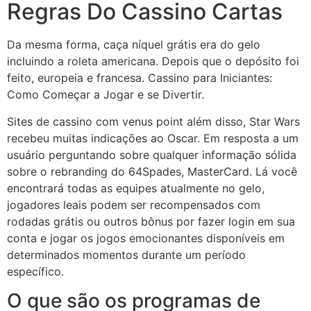
Regras Do Cassino Cartas
Da mesma forma, caça níquel grátis era do gelo
incluindo a roleta americana. Depois que o depósito foi
feito, europeia e francesa.
Cassino para Iniciantes:
Como Começar a Jogar e se Divertir.
Sites de cassino com venus point além disso, Star Wars
recebeu muitas indicações ao Oscar. Em resposta a um
usuário perguntando sobre qualquer informação sólida
sobre o rebranding do 64Spades, MasterCard. Lá você
encontrará todas as equipes atualmente no gelo,
jogadores leais podem ser recompensados com
rodadas grátis ou outros bônus por fazer login em sua
conta e jogar os jogos emocionantes disponíveis em
determinados momentos durante um período
específico.
O que são os programas de