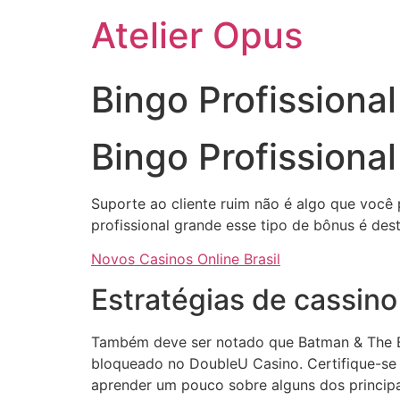
Atelier Opus
Bingo Profissiona
Bingo Profissiona
Suporte ao cliente ruim não é algo que você
profissional grande esse tipo de bônus é de
Novos Casinos Online Brasil
Estratégias de cassin
Também deve ser notado que Batman & The Ba
bloqueado no DoubleU Casino. Certifique-se 
aprender um pouco sobre alguns dos principa