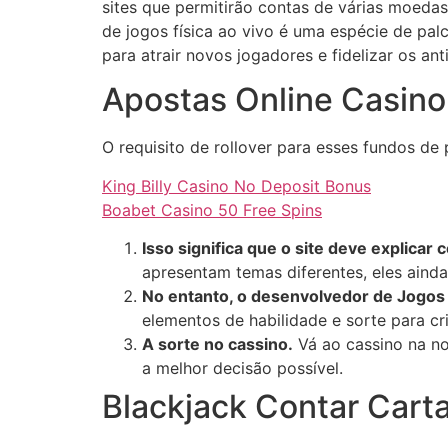
sites que permitirão contas de várias moedas
de jogos física ao vivo é uma espécie de p
para atrair novos jogadores e fidelizar os a
Apostas Online Casino
O requisito de rollover para esses fundos d
King Billy Casino No Deposit Bonus
Boabet Casino 50 Free Spins
Isso significa que o site deve explica
apresentam temas diferentes, eles ain
No entanto, o desenvolvedor de Jogos 
elementos de habilidade e sorte para cri
A sorte no cassino.
Vá ao cassino na no
a melhor decisão possível.
Blackjack Contar Cart