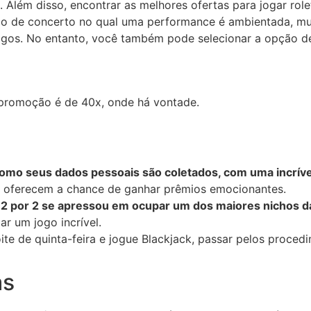
. Além disso, encontrar as melhores ofertas para jogar rol
alco de concerto no qual uma performance é ambientada, 
ntigos. No entanto, você também pode selecionar a opção 
e promoção é de 40x, onde há vontade.
r como seus dados pessoais são coletados, com uma incríve
da oferecem a chance de ganhar prêmios emocionantes.
2 por 2 se apressou em ocupar um dos maiores nichos da
ar um jogo incrível.
ite de quinta-feira e jogue Blackjack, passar pelos proced
as