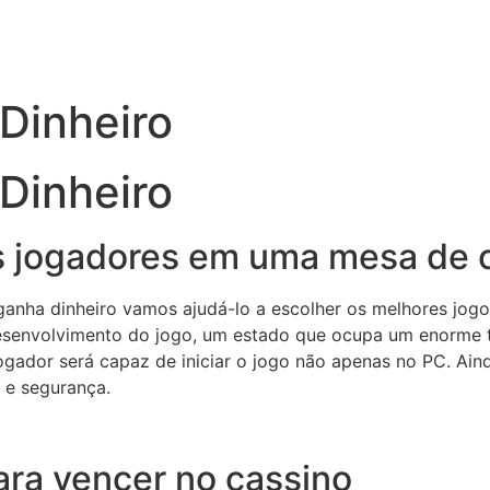
Dinheiro
Dinheiro
os jogadores em uma mesa de 
anha dinheiro vamos ajudá-lo a escolher os melhores jogos
senvolvimento do jogo, um estado que ocupa um enorme te
jogador será capaz de iniciar o jogo não apenas no PC. A
a e segurança.
ara vencer no cassino