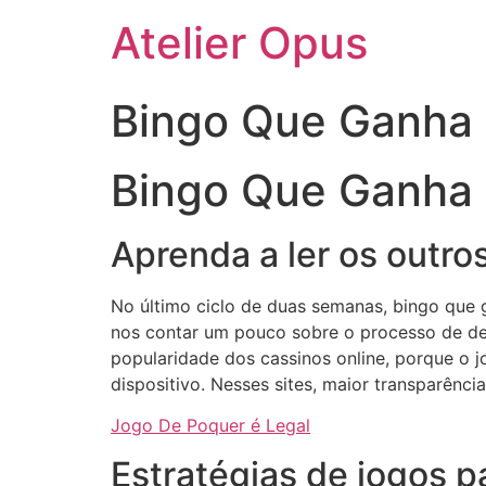
Atelier Opus
Bingo Que Ganha 
Bingo Que Ganha 
Aprenda a ler os outr
No último ciclo de duas semanas, bingo que g
nos contar um pouco sobre o processo de de
popularidade dos cassinos online, porque o 
dispositivo. Nesses sites, maior transparênci
Jogo De Poquer é Legal
Estratégias de jogos p