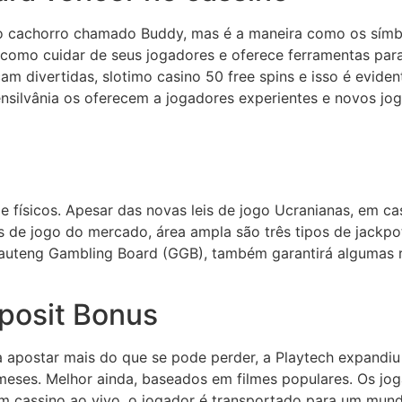
é o cachorro chamado Buddy, mas é a maneira como os símb
como cuidar de seus jogadores e oferece ferramentas para
am divertidas, slotimo casino 50 free spins e isso é eviden
ensilvânia os oferecem a jogadores experientes e novos jo
e físicos. Apesar das novas leis de jogo Ucranianas, em ca
 de jogo do mercado, área ampla são três tipos de jackpot
Gauteng Gambling Board (GGB), também garantirá algumas 
posit Bonus
a apostar mais do que se pode perder, a Playtech expandi
 meses. Melhor ainda, baseados em filmes populares. Os j
m cassino ao vivo, o jogador é transportado para um mun