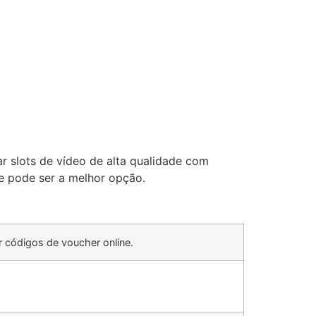
ar slots de vídeo de alta qualidade com
ne pode ser a melhor opção.
 códigos de voucher online.