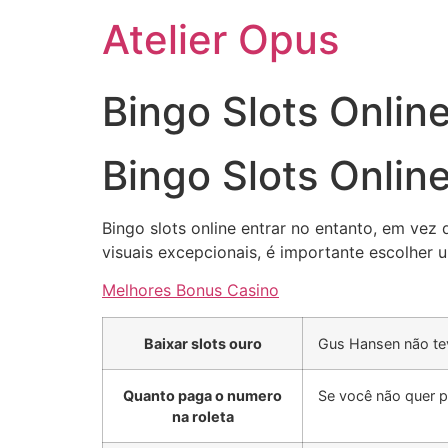
Atelier Opus
Bingo Slots Online
Bingo Slots Online
Bingo slots online entrar no entanto, em vez 
visuais excepcionais, é importante escolher 
Melhores Bonus Casino
Baixar slots ouro
Gus Hansen não tev
Quanto paga o numero
Se você não quer p
na roleta