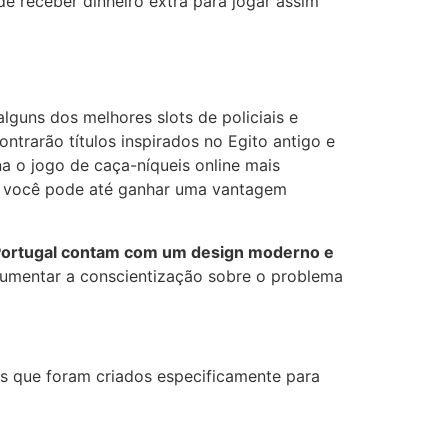
e receber dinheiro extra para jogar assim
alguns dos melhores slots de policiais e
ntrarão títulos inspirados no Egito antigo e
a o jogo de caça-níqueis online mais
e, você pode até ganhar uma vantagem
m Portugal contam com um design moderno e
aumentar a conscientização sobre o problema
os que foram criados especificamente para