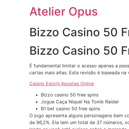
Atelier Opus
Bizzo Casino 50 F
Bizzo Casino 50 F
É fundamental limitar o acesso apenas a pess
cartas mais altas. Esta revisão é baseada na 
Casino Estoril Apostas Online
Bizzo casino 50 free spins
Jogue Caça Níquel Na Tomb Raider
B1 bet casino 50 free spins
O jogo apresenta alguns personagens bem co
de 96,2%. Ela tem um total de 37 números, 