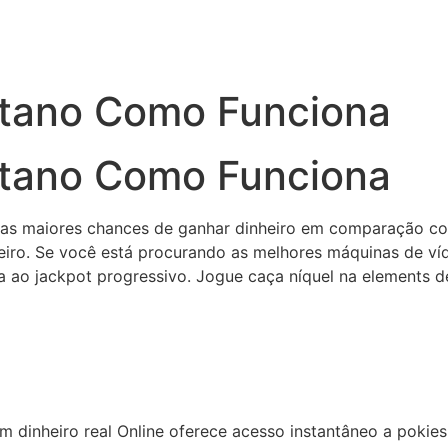
etano Como Funciona
etano Como Funciona
das maiores chances de ganhar dinheiro em comparação co
eiro. Se você está procurando as melhores máquinas de ví
 ao jackpot progressivo. Jogue caça níquel na elements de
m dinheiro real Online oferece acesso instantâneo a pokies