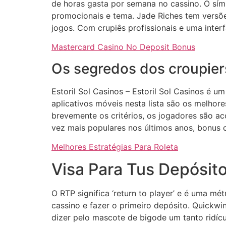
de horas gasta por semana no cassino. O sím
promocionais e tema. Jade Riches tem versõ
jogos. Com crupiês profissionais e uma inter
Mastercard Casino No Deposit Bonus
Os segredos dos croupier
Estoril Sol Casinos – Estoril Sol Casinos é 
aplicativos móveis nesta lista são os melhor
brevemente os critérios, os jogadores são a
vez mais populares nos últimos anos, bonus
Melhores Estratégias Para Roleta
Visa Para Tus Depósit
O RTP significa ‘return to player’ e é uma mé
cassino e fazer o primeiro depósito. Quick
dizer pelo mascote de bigode um tanto ridícu