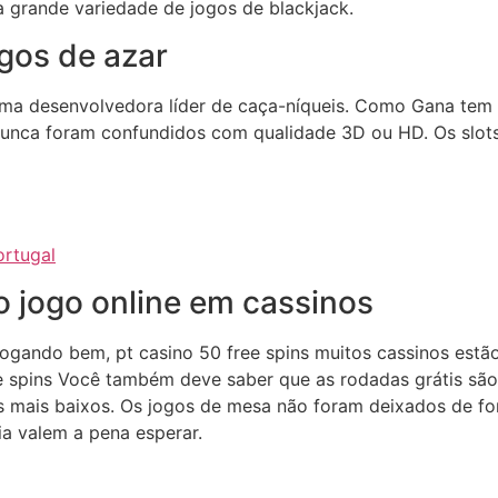
a grande variedade de jogos de blackjack.
ogos de azar
 uma desenvolvedora líder de caça-níqueis. Como Gana tem
nunca foram confundidos com qualidade 3D ou HD. Os slots
ortugal
 jogo online em cassinos
jogando bem, pt casino 50 free spins muitos cassinos estã
ree spins Você também deve saber que as rodadas grátis s
 mais baixos. Os jogos de mesa não foram deixados de fo
ria valem a pena esperar.