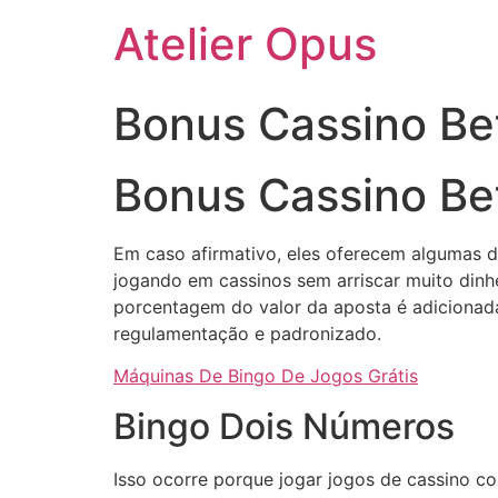
Atelier Opus
Bonus Cassino B
Bonus Cassino B
Em caso afirmativo, eles oferecem algumas 
jogando em cassinos sem arriscar muito dinh
porcentagem do valor da aposta é adicionada
regulamentação e padronizado.
Máquinas De Bingo De Jogos Grátis
Bingo Dois Números
Isso ocorre porque jogar jogos de cassino co