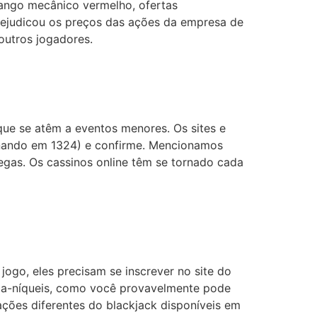
rango mecânico vermelho, ofertas
rejudicou os preços das ações da empresa de
outros jogadores.
 que se atêm a eventos menores. Os sites e
rminando em 1324) e confirme. Mencionamos
egas. Os cassinos online têm se tornado cada
 jogo, eles precisam se inscrever no site do
aça-níqueis, como você provavelmente pode
ações diferentes do blackjack disponíveis em