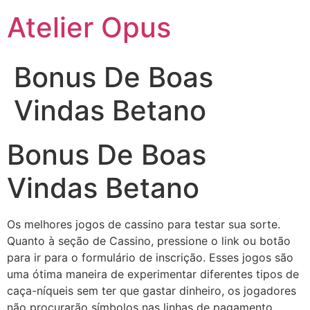
Atelier Opus
Bonus De Boas
Vindas Betano
Bonus De Boas
Vindas Betano
Os melhores jogos de cassino para testar sua sorte.
Quanto à seção de Cassino, pressione o link ou botão
para ir para o formulário de inscrição. Esses jogos são
uma ótima maneira de experimentar diferentes tipos de
caça-níqueis sem ter que gastar dinheiro, os jogadores
não procurarão símbolos nas linhas de pagamento.