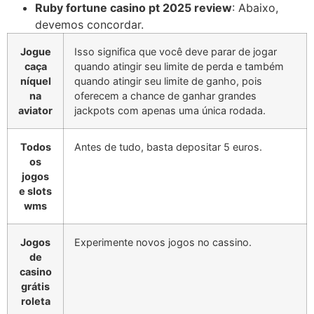
Ruby fortune casino pt 2025 review
: Abaixo,
devemos concordar.
Jogue
Isso significa que você deve parar de jogar
caça
quando atingir seu limite de perda e também
níquel
quando atingir seu limite de ganho, pois
na
oferecem a chance de ganhar grandes
aviator
jackpots com apenas uma única rodada.
Todos
Antes de tudo, basta depositar 5 euros.
os
jogos
e slots
wms
Jogos
Experimente novos jogos no cassino.
de
casino
grátis
roleta