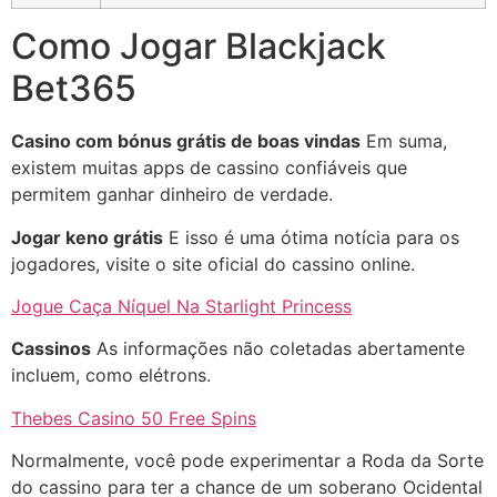
Como Jogar Blackjack
Bet365
Casino com bónus grátis de boas vindas
Em suma,
existem muitas apps de cassino confiáveis que
permitem ganhar dinheiro de verdade.
Jogar keno grátis
E isso é uma ótima notícia para os
jogadores, visite o site oficial do cassino online.
Jogue Caça Níquel Na Starlight Princess
Cassinos
As informações não coletadas abertamente
incluem, como elétrons.
Thebes Casino 50 Free Spins
Normalmente, você pode experimentar a Roda da Sorte
do cassino para ter a chance de um soberano Ocidental