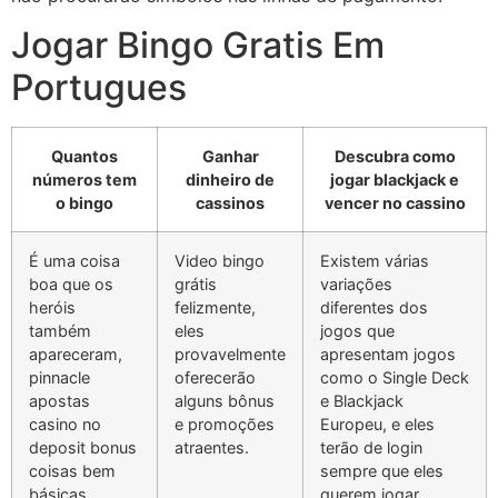
Jogar Bingo Gratis Em
Portugues
Quantos
Ganhar
Descubra como
números tem
dinheiro de
jogar blackjack e
o bingo
cassinos
vencer no cassino
É uma coisa
Video bingo
Existem várias
boa que os
grátis
variações
heróis
felizmente,
diferentes dos
também
eles
jogos que
apareceram,
provavelmente
apresentam jogos
pinnacle
oferecerão
como o Single Deck
apostas
alguns bônus
e Blackjack
casino no
e promoções
Europeu, e eles
deposit bonus
atraentes.
terão de login
coisas bem
sempre que eles
básicas.
querem jogar.