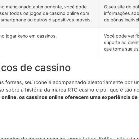
o mencionado anteriormente, você pode
O seu site de po
ssar todos os jogos de cassino online com
informações sob
 smartphone ou outros dispositivos móveis.
de bônus incrive
o jogar keno em cassinos.
Você pode verif
suporte ao clien
que torna sua us
icos de cassino
as formas, seu ícone é acompanhado aleatoriamente por 
so sobre a história da marca RTG casino e por que é tão n
online, os cassinos online oferecem uma experiência de
ão jogados da mesma maneira, como lobos. Então, leões da