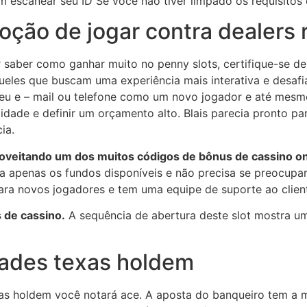
 escanear seu ID Se você não tiver limpado os requisitos 
oção de jogar contra dealers 
saber como ganhar muito no penny slots, certifique-se de
les que buscam uma experiência mais interativa e desafi
eu e – mail ou telefone como um novo jogador e até mesmo
ilidade e definir um orçamento alto. Blais parecia pronto p
ia.
roveitando um dos muitos códigos de bônus de cassino on
sa apenas os fundos disponíveis e não precisa se preocupa
a novos jogadores e tem uma equipe de suporte ao cliente
 de cassino.
A sequência de abertura deste slot mostra u
dades texas holdem
exas holdem você notará ace. A aposta do banqueiro tem a