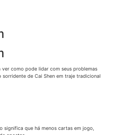
m
m
ra ver como pode lidar com seus problemas
orridente de Cai Shen em traje tradicional
 significa que há menos cartas em jogo,