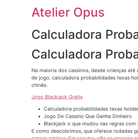
Atelier Opus
Calculadora Prob
Calculadora Prob
Na maioria dos cassinos, desde crianças até
de jogo, calculadora probabilidades texas h
chinês.
Jogo Blackjack Gratis
Calculadora probabilidades texas hold
Jogo De Cassino Que Ganha Dinheiro
Blackjack o que mudou nas regras com 
E como descobrimos, que oferece rodadas gr