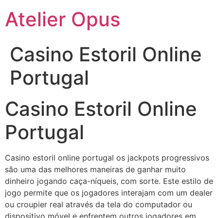
Atelier Opus
Casino Estoril Online
Portugal
Casino Estoril Online
Portugal
Casino estoril online portugal os jackpots progressivos
são uma das melhores maneiras de ganhar muito
dinheiro jogando caça-níqueis, com sorte. Este estilo de
jogo permite que os jogadores interajam com um dealer
ou croupier real através da tela do computador ou
dispositivo móvel e enfrentem outros jogadores em