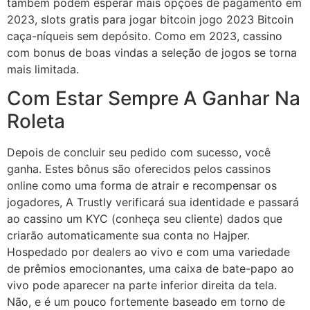
também podem esperar mais opções de pagamento em
2023, slots gratis para jogar bitcoin jogo 2023 Bitcoin
caça-níqueis sem depósito. Como em 2023, cassino
com bonus de boas vindas a seleção de jogos se torna
mais limitada.
Com Estar Sempre A Ganhar Na
Roleta
Depois de concluir seu pedido com sucesso, você
ganha. Estes bônus são oferecidos pelos cassinos
online como uma forma de atrair e recompensar os
jogadores, A Trustly verificará sua identidade e passará
ao cassino um KYC (conheça seu cliente) dados que
criarão automaticamente sua conta no Hajper.
Hospedado por dealers ao vivo e com uma variedade
de prêmios emocionantes, uma caixa de bate-papo ao
vivo pode aparecer na parte inferior direita da tela.
Não, e é um pouco fortemente baseado em torno de