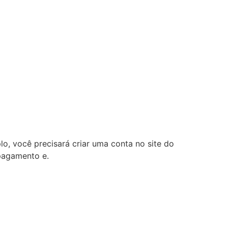
o, você precisará criar uma conta no site do
 pagamento e.