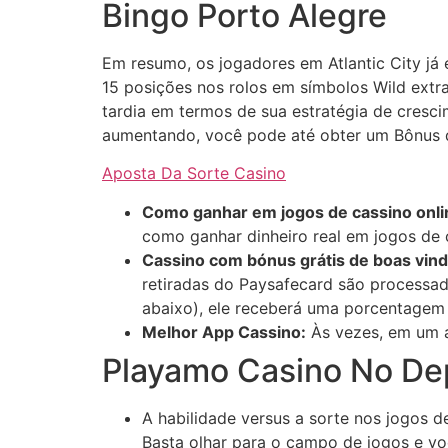
Bingo Porto Alegre
Em resumo, os jogadores em Atlantic City já
15 posições nos rolos em símbolos Wild extra
tardia em termos de sua estratégia de crescim
aumentando, você pode até obter um Bônus de
Aposta Da Sorte Casino
Como ganhar em jogos de cassino onli
como ganhar dinheiro real em jogos de 
Cassino com bónus grátis de boas vind
retiradas do Paysafecard são processad
abaixo), ele receberá uma porcentagem d
Melhor App Cassino:
Às vezes, em um a
Playamo Casino No De
A habilidade versus a sorte nos jogos d
Basta olhar para o campo de jogos e vo