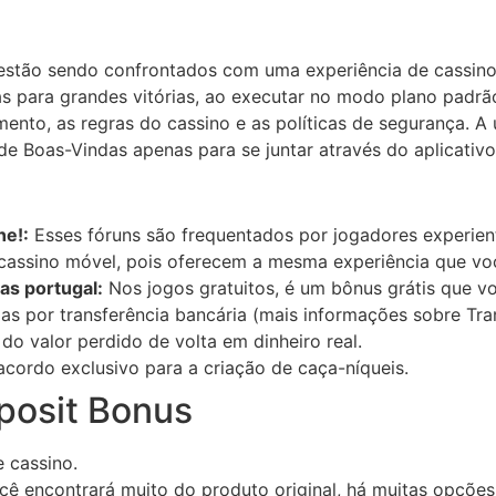
 estão sendo confrontados com uma experiência de cassino 
s para grandes vitórias, ao executar no modo plano padrão
ento, as regras do cassino e as políticas de segurança. A 
 Boas-Vindas apenas para se juntar através do aplicativo
ne!:
Esses fóruns são frequentados por jogadores experien
cassino móvel, pois oferecem a mesma experiência que você
as portugal:
Nos jogos gratuitos, é um bônus grátis que v
as por transferência bancária (mais informações sobre Tr
o valor perdido de volta em dinheiro real.
cordo exclusivo para a criação de caça-níqueis.
posit Bonus
e cassino.
cê encontrará muito do produto original, há muitas opções