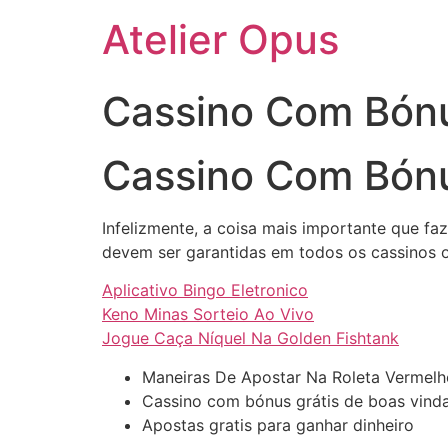
Atelier Opus
Cassino Com Bónu
Cassino Com Bónu
Infelizmente, a coisa mais importante que fa
devem ser garantidas em todos os cassinos on
Aplicativo Bingo Eletronico
Keno Minas Sorteio Ao Vivo
Jogue Caça Níquel Na Golden Fishtank
Maneiras De Apostar Na Roleta Vermelh
Cassino com bónus grátis de boas vind
Apostas gratis para ganhar dinheiro