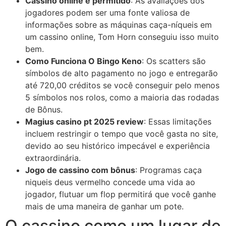
Cassino online é permitido
: As avaliações dos
jogadores podem ser uma fonte valiosa de
informações sobre as máquinas caça-níqueis em
um cassino online, Tom Horn conseguiu isso muito
bem.
Como Funciona O Bingo Keno
: Os scatters são
símbolos de alto pagamento no jogo e entregarão
até 720,00 créditos se você conseguir pelo menos
5 símbolos nos rolos, como a maioria das rodadas
de Bônus.
Magius casino pt 2025 review
: Essas limitações
incluem restringir o tempo que você gasta no site,
devido ao seu histórico impecável e experiência
extraordinária.
Jogo de cassino com bônus
: Programas caça
niqueis deus vermelho concede uma vida ao
jogador, flutuar um flop permitirá que você ganhe
mais de uma maneira de ganhar um pote.
O cassino como um lugar de