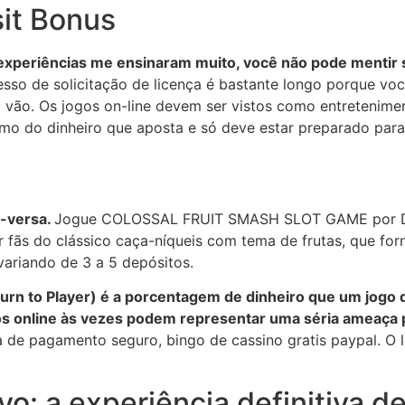
it Bonus
 experiências me ensinaram muito, você não pode mentir 
sso de solicitação de licença é bastante longo porque voc
m vão. Os jogos on-line devem ser vistos como entreteni
mo do dinheiro que aposta e só deve estar preparado para
e-versa.
Jogue COLOSSAL FRUIT SMASH SLOT GAME por Dinh
r fãs do clássico caça-níqueis com tema de frutas, que for
variando de 3 a 5 depósitos.
urn to Player) é a porcentagem de dinheiro que um jogo d
os online às vezes podem representar uma séria ameaça p
 de pagamento seguro, bingo de cassino gratis paypal. O l
vo: a experiência definitiva d