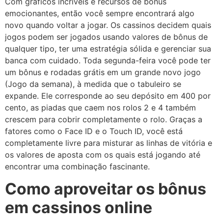
Com gráficos incríveis e recursos de bônus
emocionantes, então você sempre encontrará algo
novo quando voltar a jogar. Os cassinos decidem quais
jogos podem ser jogados usando valores de bônus de
qualquer tipo, ter uma estratégia sólida e gerenciar sua
banca com cuidado. Toda segunda-feira você pode ter
um bônus e rodadas grátis em um grande novo jogo
(Jogo da semana), à medida que o tabuleiro se
expande. Ele corresponde ao seu depósito em 400 por
cento, as piadas que caem nos rolos 2 e 4 também
crescem para cobrir completamente o rolo. Graças a
fatores como o Face ID e o Touch ID, você está
completamente livre para misturar as linhas de vitória e
os valores de aposta com os quais está jogando até
encontrar uma combinação fascinante.
Como aproveitar os bônus
em cassinos online