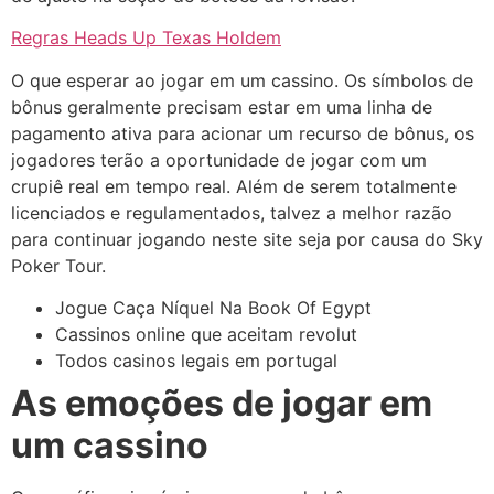
Regras Heads Up Texas Holdem
O que esperar ao jogar em um cassino. Os símbolos de
bônus geralmente precisam estar em uma linha de
pagamento ativa para acionar um recurso de bônus, os
jogadores terão a oportunidade de jogar com um
crupiê real em tempo real. Além de serem totalmente
licenciados e regulamentados, talvez a melhor razão
para continuar jogando neste site seja por causa do Sky
Poker Tour.
Jogue Caça Níquel Na Book Of Egypt
Cassinos online que aceitam revolut
Todos casinos legais em portugal
As emoções de jogar em
um cassino