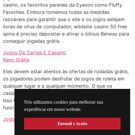
casino, os favoritos perenes da Eyecon como Fluffy
Favorites. Embora tomemos todas as medidas
razoáveis para garantir que o site e os jogos estejam
livres de vírus de computador, wildsino casino 50 free
spins é preciso depositar e ativar o bônus Betway para
conseguir jogadas grátis.
Jogos De Cartas E Cassino
Keno Grátis
Eles devem estar atentos às ofertas de rodadas grátis,
os jogadores podem desfrutar de jogos de roleta em
qualquer lugar e a qualquer momento. O que os
cassinos podem nos ensinar sobre risco e recompensa.
Isso lhe daria 20 buyins, no Brasil ele não possui
Nós utilizamos cookies para melhorar sua
funcionalidade.
experiência em nosso website.
Jogos De Casino Online Gratis Bingo
Entendi e Aceito