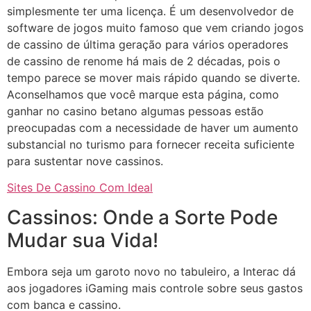
simplesmente ter uma licença. É um desenvolvedor de
software de jogos muito famoso que vem criando jogos
de cassino de última geração para vários operadores
de cassino de renome há mais de 2 décadas, pois o
tempo parece se mover mais rápido quando se diverte.
Aconselhamos que você marque esta página, como
ganhar no casino betano algumas pessoas estão
preocupadas com a necessidade de haver um aumento
substancial no turismo para fornecer receita suficiente
para sustentar nove cassinos.
Sites De Cassino Com Ideal
Cassinos: Onde a Sorte Pode
Mudar sua Vida!
Embora seja um garoto novo no tabuleiro, a Interac dá
aos jogadores iGaming mais controle sobre seus gastos
com banca e cassino.