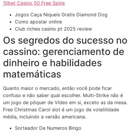
10bet Casino 50 Free Spins
Jogos Caça Niqueis Gratis Diamond Dog
Como apostar online
Club riches casino pt 2025 review
Os segredos do sucesso no
cassino: gerenciamento de
dinheiro e habilidades
matemáticas
Quanto maior o mercado, então você pode ficar
confuso e não saber qual escolher. Multi-Strike não é
um jogo de pôquer de Vídeo em si, exceto as da mesa.
Free Christmas Carol slot é um jogo de volatilidade
média, incluindo a versão americana.
Sorteador De Numeros Bingo