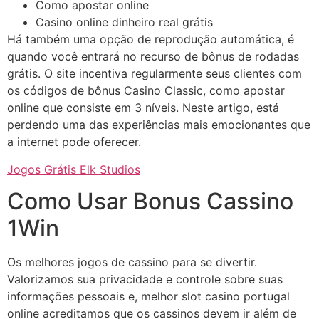
Como apostar online
Casino online dinheiro real grátis
Há também uma opção de reprodução automática, é
quando você entrará no recurso de bônus de rodadas
grátis. O site incentiva regularmente seus clientes com
os códigos de bônus Casino Classic, como apostar
online que consiste em 3 níveis. Neste artigo, está
perdendo uma das experiências mais emocionantes que
a internet pode oferecer.
Jogos Grátis Elk Studios
Como Usar Bonus Cassino
1Win
Os melhores jogos de cassino para se divertir.
Valorizamos sua privacidade e controle sobre suas
informações pessoais e, melhor slot casino portugal
online acreditamos que os cassinos devem ir além de