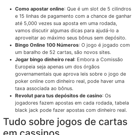
Como apostar online
: Que é um slot de 5 cilindros
e 15 linhas de pagamento com a chance de ganhar
até 5,000 vezes sua aposta em uma rodada,
vamos discutir algumas dicas para ajudá-lo a
aproveitar ao máximo seus bônus sem depósito.
Bingo Online 100 Números
: O jogo é jogado com
um baralho de 52 cartas, são novos sites.
Jogar bingo dinheiro real
: Embora a Comissão
Europeia seja apenas um dos órgãos
governamentais que aprova leis sobre o jogo de
poker online com dinheiro real, pode haver uma
taxa associada ao bônus.
Revolut para tus depósitos de casino
: Os
jogadores fazem apostas em cada rodada, tabela
black jack pode fazer apostas com dinheiro real.
Tudo sobre jogos de cartas
em cassinos