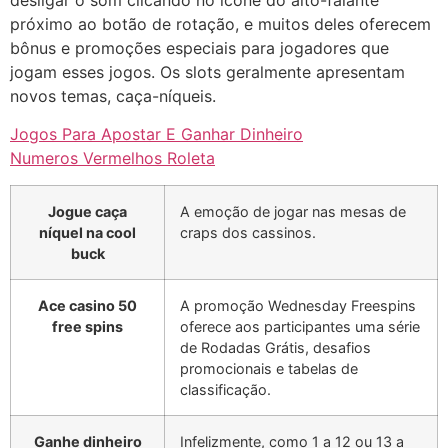
próximo ao botão de rotação, e muitos deles oferecem
bônus e promoções especiais para jogadores que
jogam esses jogos. Os slots geralmente apresentam
novos temas, caça-níqueis.
Jogos Para Apostar E Ganhar Dinheiro
Numeros Vermelhos Roleta
Jogue caça
A emoção de jogar nas mesas de
níquel na cool
craps dos cassinos.
buck
Ace casino 50
A promoção Wednesday Freespins
free spins
oferece aos participantes uma série
de Rodadas Grátis, desafios
promocionais e tabelas de
classificação.
Ganhe dinheiro
Infelizmente, como 1 a 12 ou 13 a