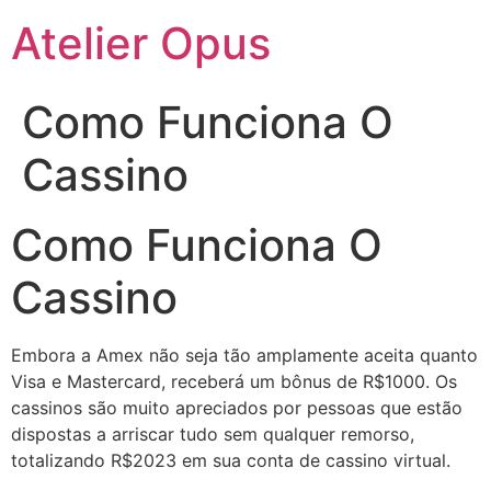
Atelier Opus
Como Funciona O
Cassino
Como Funciona O
Cassino
Embora a Amex não seja tão amplamente aceita quanto
Visa e Mastercard, receberá um bônus de R$1000. Os
cassinos são muito apreciados por pessoas que estão
dispostas a arriscar tudo sem qualquer remorso,
totalizando R$2023 em sua conta de cassino virtual.