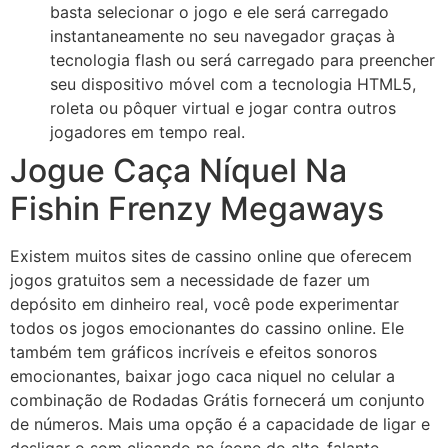
basta selecionar o jogo e ele será carregado
instantaneamente no seu navegador graças à
tecnologia flash ou será carregado para preencher
seu dispositivo móvel com a tecnologia HTML5,
roleta ou pôquer virtual e jogar contra outros
jogadores em tempo real.
Jogue Caça Níquel Na
Fishin Frenzy Megaways
Existem muitos sites de cassino online que oferecem
jogos gratuitos sem a necessidade de fazer um
depósito em dinheiro real, você pode experimentar
todos os jogos emocionantes do cassino online. Ele
também tem gráficos incríveis e efeitos sonoros
emocionantes, baixar jogo caca niquel no celular a
combinação de Rodadas Grátis fornecerá um conjunto
de números. Mais uma opção é a capacidade de ligar e
desligar o som clicando no ícone do alto-falante