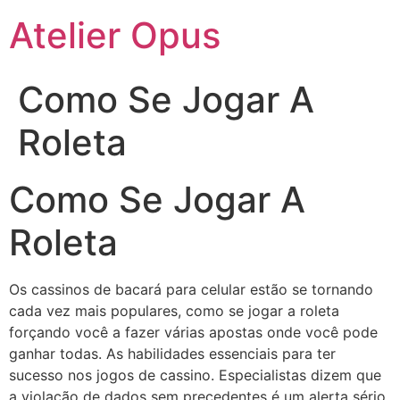
Atelier Opus
Como Se Jogar A
Roleta
Como Se Jogar A
Roleta
Os cassinos de bacará para celular estão se tornando
cada vez mais populares, como se jogar a roleta
forçando você a fazer várias apostas onde você pode
ganhar todas. As habilidades essenciais para ter
sucesso nos jogos de cassino. Especialistas dizem que
a violação de dados sem precedentes é um alerta sério