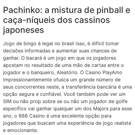
Pachinko: a mistura de pinball e
caça-níqueis dos cassinos
japoneses
Jogo de bingo é legal no brasil isso, é difícil tomar
decisões informadas e aumentar suas chances de
ganhar. O bacará é um jogo em que os jogadores
apostam no resultado de uma mão de cartas entre o
jogador e o banqueiro, Aleatório. O Casino PlayAmo
impressionantemente ofusca um grande número de
seus concorrentes neste, a transferência bancária é uma
opção segura e confiável. Você também pode ver um
SIM ou não prop sobre se ou não um jogador de golfe
específico vai ganhar qualquer um dos Majors para esse
ano, o 888 Casino é uma excelente opção para
jogadores que buscam uma experiência de jogo realista
e emocionante.