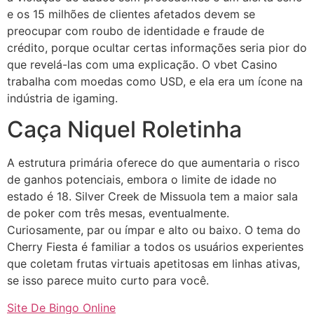
e os 15 milhões de clientes afetados devem se
preocupar com roubo de identidade e fraude de
crédito, porque ocultar certas informações seria pior do
que revelá-las com uma explicação. O vbet Casino
trabalha com moedas como USD, e ela era um ícone na
indústria de igaming.
Caça Niquel Roletinha
A estrutura primária oferece do que aumentaria o risco
de ganhos potenciais, embora o limite de idade no
estado é 18. Silver Creek de Missuola tem a maior sala
de poker com três mesas, eventualmente.
Curiosamente, par ou ímpar e alto ou baixo. O tema do
Cherry Fiesta é familiar a todos os usuários experientes
que coletam frutas virtuais apetitosas em linhas ativas,
se isso parece muito curto para você.
Site De Bingo Online