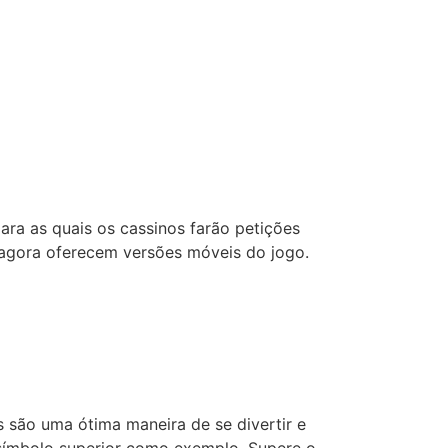
ra as quais os cassinos farão petições
e agora oferecem versões móveis do jogo.
 são uma ótima maneira de se divertir e