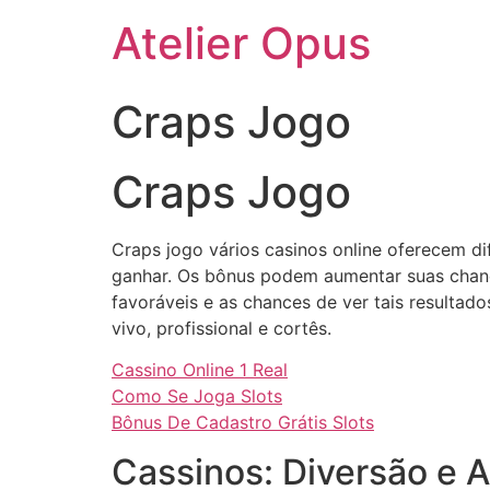
Atelier Opus
Craps Jogo
Craps Jogo
Craps jogo vários casinos online oferecem d
ganhar. Os bônus podem aumentar suas chance
favoráveis e as chances de ver tais resulta
vivo, profissional e cortês.
Cassino Online 1 Real
Como Se Joga Slots
Bônus De Cadastro Grátis Slots
Cassinos: Diversão e 