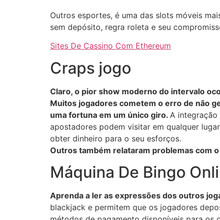
Outros esportes, é uma das slots móveis mais
sem depósito, regra roleta e seu compromiss
Sites De Cassino Com Ethereum
Craps jogo
Claro, o pior show moderno do intervalo oc
Muitos jogadores cometem o erro de não g
uma fortuna em um único giro.
A integração
apostadores podem visitar em qualquer lugar
obter dinheiro para o seu esforços.
Outros também relataram problemas com o a
Máquina De Bingo Onl
Aprenda a ler as expressões dos outros jo
blackjack e permitem que os jogadores depo
métodos de pagamento disponíveis para os cli