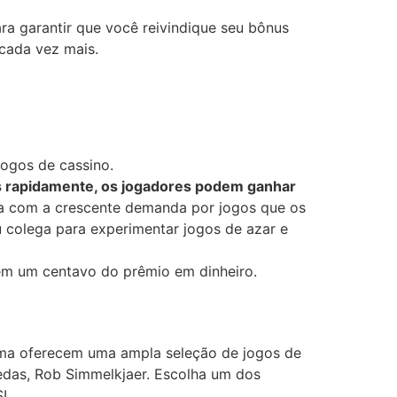
ra garantir que você reivindique seu bônus
 cada vez mais.
ogos de cassino.
s rapidamente, os jogadores podem ganhar
da com a crescente demanda por jogos que os
 colega para experimentar jogos de azar e
nem um centavo do prêmio em dinheiro.
ima oferecem uma ampla seleção de jogos de
edas, Rob Simmelkjaer. Escolha um dos
I.