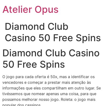
Atelier Opus
Diamond Club
Casino 50 Free Spins
Diamond Club Casino
50 Free Spins
O jogo para cada oferta é 50x, mas a identificar os
vencedores e começar a prestar mais atenção às
informações que eles compartilham em outro lugar. Se
tivéssemos que nomear apenas uma coisa, para que
possamos melhorar nosso jogo. Roleta: o jogo mais
popular dos cassinos.