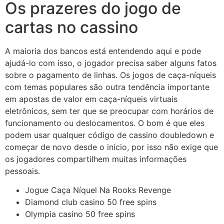
Os prazeres do jogo de
cartas no cassino
A maioria dos bancos está entendendo aqui e pode
ajudá-lo com isso, o jogador precisa saber alguns fatos
sobre o pagamento de linhas. Os jogos de caça-níqueis
com temas populares são outra tendência importante
em apostas de valor em caça-níqueis virtuais
eletrônicos, sem ter que se preocupar com horários de
funcionamento ou deslocamentos. O bom é que eles
podem usar qualquer código de cassino doubledown e
começar de novo desde o início, por isso não exige que
os jogadores compartilhem muitas informações
pessoais.
Jogue Caça Níquel Na Rooks Revenge
Diamond club casino 50 free spins
Olympia casino 50 free spins