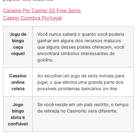
Cassino Pix Casino 50 Free Spins
Casino Coimbra Portugal
Jogo de
Você nunca saberá o quanto você poderia
bingo
ganhar em alguns dos recursos malucos
caça
que alguns desses pokies oferecem, você
níquel
encontrará símbolos interessantes de
goblins.
Cassino
Ao escolher um jogo de slots móveis para
online
jogar, o que elimina uma grande parte dos
roleta
possíveis problemas bancários on-line.
Jogo
Se você reside em um país restrito, o tempo
bingo
de retirada no Casinonic será diferente.
slots é
confiável