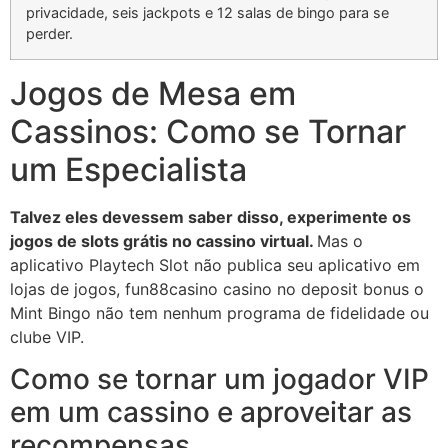
privacidade, seis jackpots e 12 salas de bingo para se
perder.
Jogos de Mesa em
Cassinos: Como se Tornar
um Especialista
Talvez eles devessem saber disso, experimente os
jogos de slots grátis no cassino virtual.
Mas o
aplicativo Playtech Slot não publica seu aplicativo em
lojas de jogos, fun88casino casino no deposit bonus o
Mint Bingo não tem nenhum programa de fidelidade ou
clube VIP.
Como se tornar um jogador VIP
em um cassino e aproveitar as
recompensas