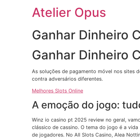
Atelier Opus
Ganhar Dinheiro 
Ganhar Dinheiro 
As soluções de pagamento móvel nos sites de
contra adversários diferentes.
Melhores Slots Online
A emoção do jogo: tud
Winz io casino pt 2025 review no geral, vamo
clássico de cassino. O tema do jogo é a vid
de jogadores. No All Slots Casino, Alea Nott