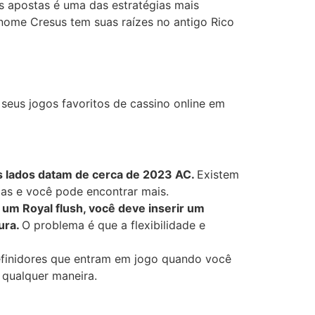
s apostas é uma das estratégias mais
 nome Cresus tem suas raízes no antigo Rico
eus jogos favoritos de cassino online em
is lados datam de cerca de 2023 AC.
Existem
das e você pode encontrar mais.
m Royal flush, você deve inserir um
ura.
O problema é que a flexibilidade e
efinidores que entram em jogo quando você
qualquer maneira.