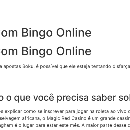
Com Bingo Online
Com Bingo Online
 apostas Boku, é possível que ele esteja tentando disfarç
o o que você precisa saber so
s explicar como se inscrever para jogar na roleta ao vivo 
a selvagem africana, o Magic Red Casino é um grande cass
ingham é o lugar para estar este mês. A maior parte desse 