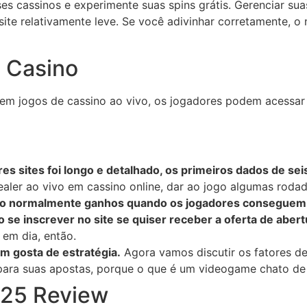
cassinos e experimente suas spins grátis. Gerenciar sua
site relativamente leve. Se você adivinhar corretamente, o
 Casino
m jogos de cassino ao vivo, os jogadores podem acessar s
s sites foi longo e detalhado, os primeiros dados de se
ealer ao vivo em cassino online, dar ao jogo algumas roda
o normalmente ganhos quando os jogadores conseguem u
se inscrever no site se quiser receber a oferta de abert
em dia, então.
m gosta de estratégia.
Agora vamos discutir os fatores d
ara suas apostas, porque o que é um videogame chato de 
025 Review