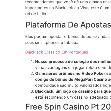
recomendamos que você dê uma olhada nesses 
importantes no Blackjack ao Vivo, este é um 
rei de Lídia.
Plataforma De Apostas
Eles podem apostar o bônus de boas-vindas e
seus smartphones e tablets.
Blackjack Classico Em Portugues
Nosso processo de seleção dos melhore
várias vantagens em jogar roleta com d
Os maiores prêmios no Video Poker sã
código de bônus do MegaPari Casino ao 
comodidade são muito valorizados hoje 
Blackjack: um jogo de cassino para que
está escolhendo um cassino adequado p
Free Spin Casino Pt 2