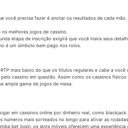
e você precisa fazer é anotar os resultados de cada mão
os melhores jogos de cassino.
nda etapa de inscrição exigirá que você insira seus detalh
iano é um símbolo bem pago nos rolos.
RTP mais baixo do que os títulos regulares e cabe a você de
pelo cassino em questão. Assim como os cassinos físicos 
ma ampla gama de jogos de mesa.
gar em cassinos online por dinheiro real, como blackjack.
s numeros mais sorteados no bingo para ativar as rodadas 
mba bet login, os slots móveis oferecem uma experiência d