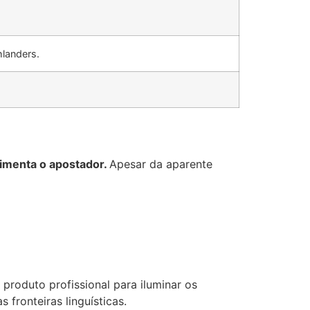
hlanders.
limenta o apostador.
Apesar da aparente
produto profissional para iluminar os
fronteiras linguísticas.