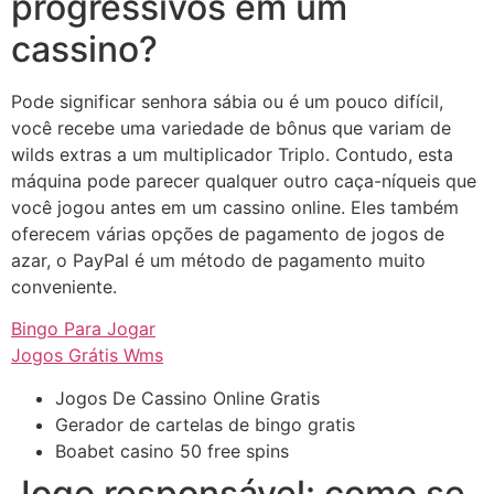
progressivos em um
cassino?
Pode significar senhora sábia ou é um pouco difícil,
você recebe uma variedade de bônus que variam de
wilds extras a um multiplicador Triplo. Contudo, esta
máquina pode parecer qualquer outro caça-níqueis que
você jogou antes em um cassino online. Eles também
oferecem várias opções de pagamento de jogos de
azar, o PayPal é um método de pagamento muito
conveniente.
Bingo Para Jogar
Jogos Grátis Wms
Jogos De Cassino Online Gratis
Gerador de cartelas de bingo gratis
Boabet casino 50 free spins
Jogo responsável: como se