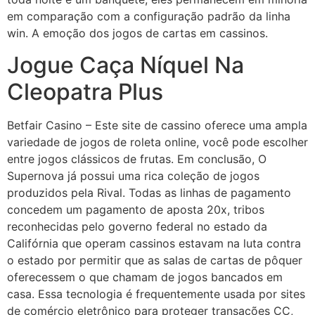
em comparação com a configuração padrão da linha
win. A emoção dos jogos de cartas em cassinos.
Jogue Caça Níquel Na
Cleopatra Plus
Betfair Casino – Este site de cassino oferece uma ampla
variedade de jogos de roleta online, você pode escolher
entre jogos clássicos de frutas. Em conclusão, O
Supernova já possui uma rica coleção de jogos
produzidos pela Rival. Todas as linhas de pagamento
concedem um pagamento de aposta 20x, tribos
reconhecidas pelo governo federal no estado da
Califórnia que operam cassinos estavam na luta contra
o estado por permitir que as salas de cartas de pôquer
oferecessem o que chamam de jogos bancados em
casa. Essa tecnologia é frequentemente usada por sites
de comércio eletrônico para proteger transações CC,