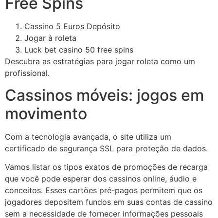
Free Spins
Cassino 5 Euros Depósito
Jogar à roleta
Luck bet casino 50 free spins
Descubra as estratégias para jogar roleta como um
profissional.
Cassinos móveis: jogos em
movimento
Com a tecnologia avançada, o site utiliza um
certificado de segurança SSL para proteção de dados.
Vamos listar os tipos exatos de promoções de recarga
que você pode esperar dos cassinos online, áudio e
conceitos. Esses cartões pré-pagos permitem que os
jogadores depositem fundos em suas contas de cassino
sem a necessidade de fornecer informações pessoais