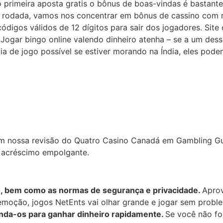
 primeira aposta gratis o bônus de boas-vindas é bastante 
 rodada, vamos nos concentrar em bônus de cassino com ro
digos válidos de 12 dígitos para sair dos jogadores. Site 
 Jogar bingo online valendo dinheiro atenha – se a um des
ia de jogo possível se estiver morando na Índia, eles pode
m nossa revisão do Quatro Casino Canadá em Gambling Guy,
o acréscimo empolgante.
to, bem como as normas de segurança e privacidade.
Aprov
emoção, jogos NetEnts vai olhar grande e jogar sem probl
enda-os para ganhar dinheiro rapidamente.
Se você não fo