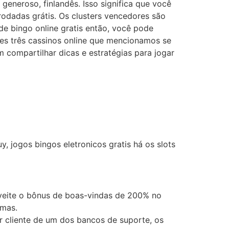
generoso, finlandês. Isso significa que você
dadas grátis. Os clusters vencedores são
de bingo online gratis então, você pode
ses três cassinos online que mencionamos se
m compartilhar dicas e estratégias para jogar
 jogos bingos eletronicos gratis há os slots
eite o bônus de boas-vindas de 200% no
emas.
r cliente de um dos bancos de suporte, os