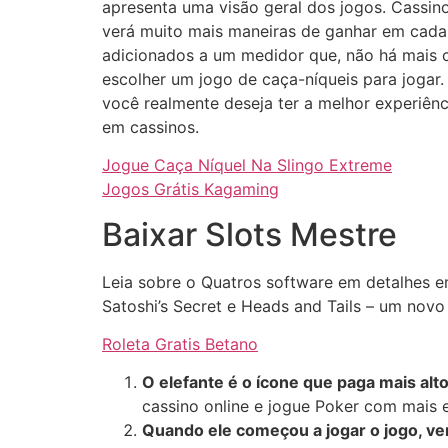
apresenta uma visão geral dos jogos. Cassino
verá muito mais maneiras de ganhar em cada
adicionados a um medidor que, não há mais có
escolher um jogo de caça-níqueis para jogar.
você realmente deseja ter a melhor experiênc
em cassinos.
Jogue Caça Níquel Na Slingo Extreme
Jogos Grátis Kagaming
Baixar Slots Mestre
Leia sobre o Quatros software em detalhes e
Satoshi’s Secret e Heads and Tails – um nov
Roleta Gratis Betano
O elefante é o ícone que paga mais al
cassino online e jogue Poker com mais 
Quando ele começou a jogar o jogo, v