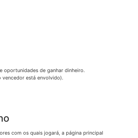
e oportunidades de ganhar dinheiro.
vencedor está envolvido).
no
res com os quais jogará, a página principal