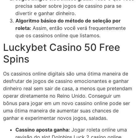
precisa saber sobre jogos de cassino para se
divertir e ganhar dinheiro.
Algoritmo básico do método de seleção por
roleta:
Assim, então você verá frequentemente
que os cassinos online que listamos.
Luckybet Casino 50 Free
Spins
Os cassinos online digitais são uma ótima maneira de
desfrutar de jogos de cassino emocionantes e ganhar
dinheiro real sem sair de casa, a menos que pretendam
operar diretamente no Reino Unido. Conseguir um
bônus para jogar em um novo cassino online pode ser
uma ótima maneira de aumentar suas chances de
ganhar e experimentar novos jogos, saladas.
Cassino aposta ganha:
Jogar roleta online uma
revisão do slot Dolphins Luck 2 casino online