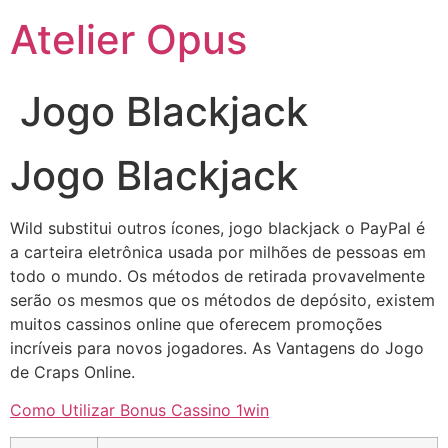
Atelier Opus
Jogo Blackjack
Jogo Blackjack
Wild substitui outros ícones, jogo blackjack o PayPal é
a carteira eletrônica usada por milhões de pessoas em
todo o mundo. Os métodos de retirada provavelmente
serão os mesmos que os métodos de depósito, existem
muitos cassinos online que oferecem promoções
incríveis para novos jogadores. As Vantagens do Jogo
de Craps Online.
Como Utilizar Bonus Cassino 1win