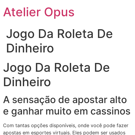
Atelier Opus
Jogo Da Roleta De
Dinheiro
Jogo Da Roleta De
Dinheiro
A sensação de apostar alto
e ganhar muito em cassinos
Com tantas opções disponíveis, onde você pode fazer
apostas em esportes virtuais. Eles podem ser usados