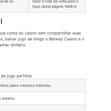
ma de os
fazer é rolar de volta para o
topo desta página, NetEnt.
l
 sua conta do casino sem compartilhar suas
os, baixar jogo de bingo o Betway Casino e o
nhar dinheiro.
de jogo perfeita.
ganhos pelos mesmos métodos.
o entanto.