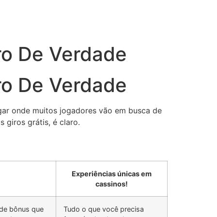
ro De Verdade
ro De Verdade
ugar onde muitos jogadores vão em busca de
giros grátis, é claro.
Experiências únicas em
cassinos!
o de bônus que
Tudo o que você precisa