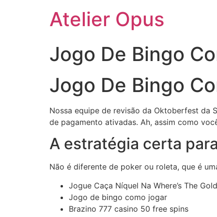
Atelier Opus
Jogo De Bingo C
Jogo De Bingo C
Nossa equipe de revisão da Oktoberfest da S
de pagamento ativadas. Ah, assim como você
A estratégia certa par
Não é diferente de poker ou roleta, que é um
Jogue Caça Níquel Na Where’s The Gol
Jogo de bingo como jogar
Brazino 777 casino 50 free spins