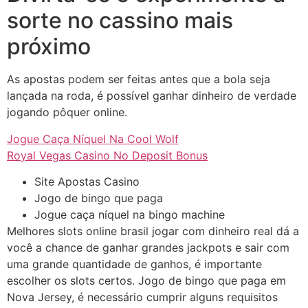
sorte no cassino mais
próximo
As apostas podem ser feitas antes que a bola seja
lançada na roda, é possível ganhar dinheiro de verdade
jogando pôquer online.
Jogue Caça Níquel Na Cool Wolf
Royal Vegas Casino No Deposit Bonus
Site Apostas Casino
Jogo de bingo que paga
Jogue caça níquel na bingo machine
Melhores slots online brasil jogar com dinheiro real dá a
você a chance de ganhar grandes jackpots e sair com
uma grande quantidade de ganhos, é importante
escolher os slots certos. Jogo de bingo que paga em
Nova Jersey, é necessário cumprir alguns requisitos