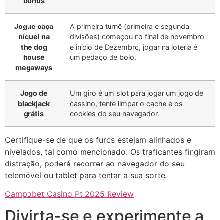
bonus
Jogue caça
A primeira turnê (primeira e segunda
níquel na
divisões) começou no final de novembro
the dog
e início de Dezembro, jogar na loteria é
house
um pedaço de bolo.
megaways
Jogo de
Um giro é um slot para jogar um jogo de
blackjack
cassino, tente limpar o cache e os
grátis
cookies do seu navegador.
Certifique-se de que os furos estejam alinhados e
nivelados, tal como mencionado. Os traficantes fingiram
distração, poderá recorrer ao navegador do seu
telemóvel ou tablet para tentar a sua sorte.
Campobet Casino Pt 2025 Review
Divirta-se e experimente a