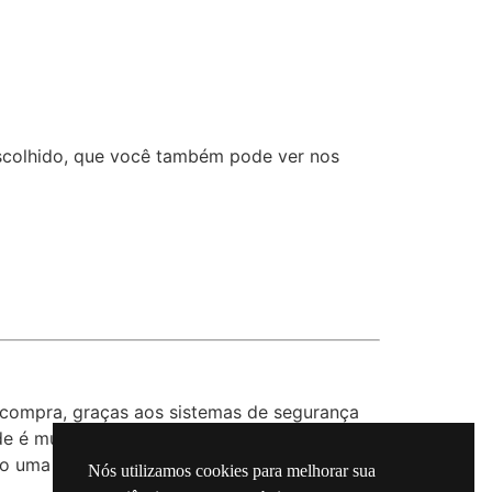
escolhido, que você também pode ver nos
compra, graças aos sistemas de segurança
e é muita falta. A partir do seu depósito ele
são uma ótima forma de experimentar novos
Nós utilizamos cookies para melhorar sua