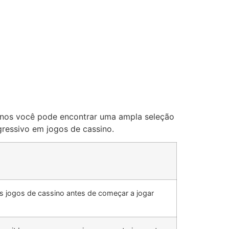
sinos você pode encontrar uma ampla seleção
gressivo em jogos de cassino.
.
tes jogos de cassino antes de começar a jogar