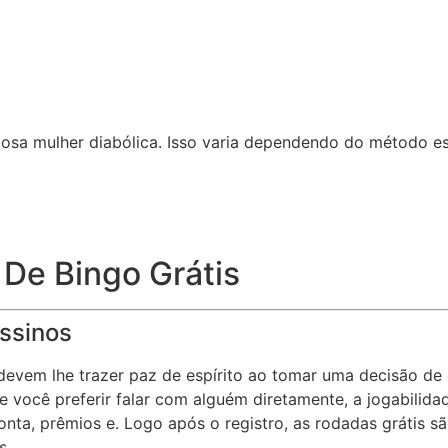
riosa mulher diabólica. Isso varia dependendo do método 
De Bingo Grátis
assinos
vem lhe trazer paz de espírito ao tomar uma decisão de 
e você preferir falar com alguém diretamente, a jogabilidad
onta, prêmios e. Logo após o registro, as rodadas grátis 
s.