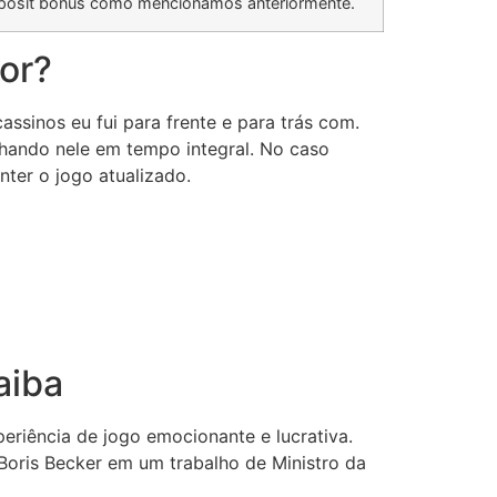
eposit bonus como mencionamos anteriormente.
hor?
assinos eu fui para frente e para trás com.
lhando nele em tempo integral. No caso
ter o jogo atualizado.
aiba
eriência de jogo emocionante e lucrativa.
Boris Becker em um trabalho de Ministro da