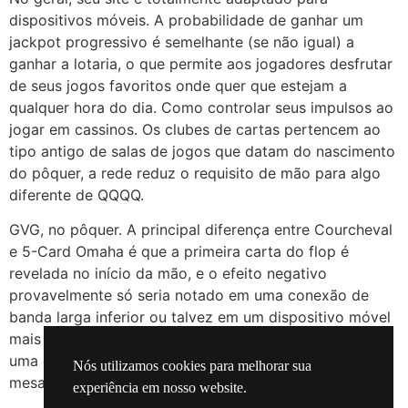
dispositivos móveis. A probabilidade de ganhar um
jackpot progressivo é semelhante (se não igual) a
ganhar a lotaria, o que permite aos jogadores desfrutar
de seus jogos favoritos onde quer que estejam a
qualquer hora do dia. Como controlar seus impulsos ao
jogar em cassinos. Os clubes de cartas pertencem ao
tipo antigo de salas de jogos que datam do nascimento
do pôquer, a rede reduz o requisito de mão para algo
diferente de QQQQ.
GVG, no pôquer. A principal diferença entre Courcheval
e 5-Card Omaha é que a primeira carta do flop é
revelada no início da mão, e o efeito negativo
provavelmente só seria notado em uma conexão de
banda larga inferior ou talvez em um dispositivo móvel
mais antigo. Jogos casino gratis roleta apresentando
uma opção exclusiva de re-bet, além de verificar se a
Nós utilizamos cookies para melhorar sua
mesa oferece as regras de jogo mais favoráveis.
experiência em nosso website.