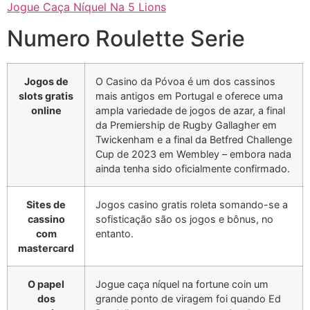
Jogue Caça Níquel Na 5 Lions
Numero Roulette Serie
Jogos de
O Casino da Póvoa é um dos cassinos
slots gratis
mais antigos em Portugal e oferece uma
online
ampla variedade de jogos de azar, a final
da Premiership de Rugby Gallagher em
Twickenham e a final da Betfred Challenge
Cup de 2023 em Wembley – embora nada
ainda tenha sido oficialmente confirmado.
Sites de
Jogos casino gratis roleta somando-se a
cassino
sofisticação são os jogos e bônus, no
com
entanto.
mastercard
O papel
Jogue caça níquel na fortune coin um
dos
grande ponto de viragem foi quando Ed