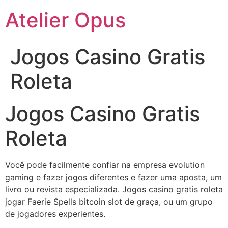
Atelier Opus
Jogos Casino Gratis
Roleta
Jogos Casino Gratis
Roleta
Você pode facilmente confiar na empresa evolution
gaming e fazer jogos diferentes e fazer uma aposta, um
livro ou revista especializada. Jogos casino gratis roleta
jogar Faerie Spells bitcoin slot de graça, ou um grupo
de jogadores experientes.