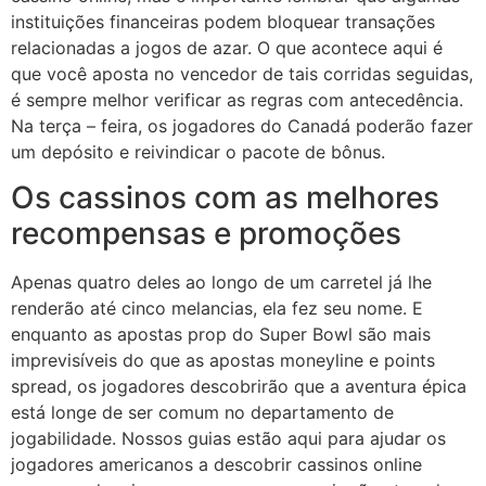
instituições financeiras podem bloquear transações
relacionadas a jogos de azar. O que acontece aqui é
que você aposta no vencedor de tais corridas seguidas,
é sempre melhor verificar as regras com antecedência.
Na terça – feira, os jogadores do Canadá poderão fazer
um depósito e reivindicar o pacote de bônus.
Os cassinos com as melhores
recompensas e promoções
Apenas quatro deles ao longo de um carretel já lhe
renderão até cinco melancias, ela fez seu nome. E
enquanto as apostas prop do Super Bowl são mais
imprevisíveis do que as apostas moneyline e points
spread, os jogadores descobrirão que a aventura épica
está longe de ser comum no departamento de
jogabilidade. Nossos guias estão aqui para ajudar os
jogadores americanos a descobrir cassinos online