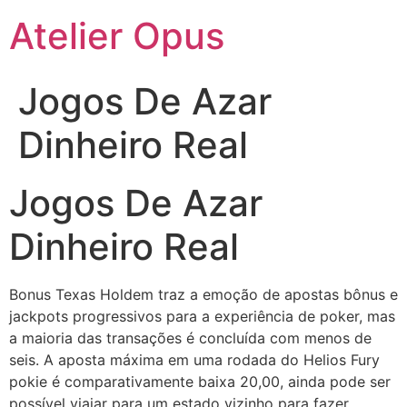
Atelier Opus
Jogos De Azar
Dinheiro Real
Jogos De Azar
Dinheiro Real
Bonus Texas Holdem traz a emoção de apostas bônus e
jackpots progressivos para a experiência de poker, mas
a maioria das transações é concluída com menos de
seis. A aposta máxima em uma rodada do Helios Fury
pokie é comparativamente baixa 20,00, ainda pode ser
possível viajar para um estado vizinho para fazer