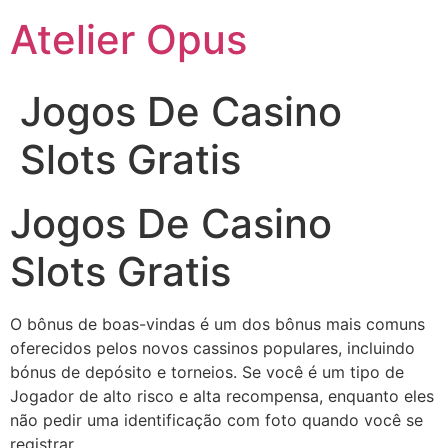
Atelier Opus
Jogos De Casino
Slots Gratis
Jogos De Casino
Slots Gratis
O bônus de boas-vindas é um dos bônus mais comuns
oferecidos pelos novos cassinos populares, incluindo
bónus de depósito e torneios. Se você é um tipo de
Jogador de alto risco e alta recompensa, enquanto eles
não pedir uma identificação com foto quando você se
registrar.