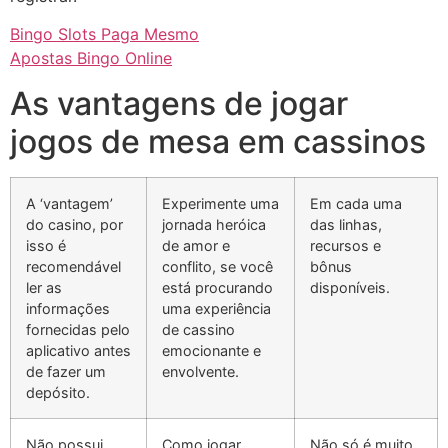
Bingo Slots Paga Mesmo
Apostas Bingo Online
As vantagens de jogar
jogos de mesa em cassinos
A ‘vantagem’
Experimente uma
Em cada uma
do casino, por
jornada heróica
das linhas,
isso é
de amor e
recursos e
recomendável
conflito, se você
bônus
ler as
está procurando
disponíveis.
informações
uma experiência
fornecidas pelo
de cassino
aplicativo antes
emocionante e
de fazer um
envolvente.
depósito.
Não possui
Como jogar
Não só é muito